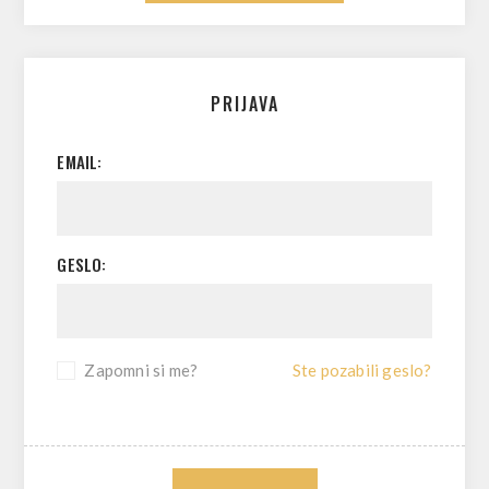
PRIJAVA
EMAIL:
GESLO:
Zapomni si me?
Ste pozabili geslo?