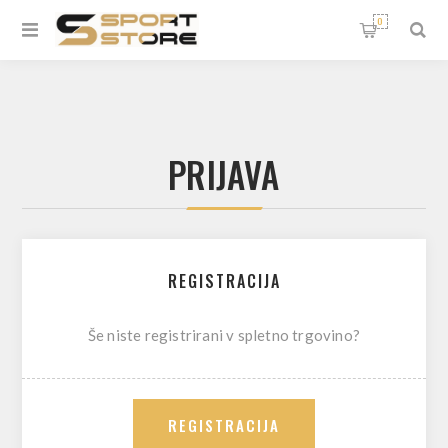
0
PRIJAVA
REGISTRACIJA
Še niste registrirani v spletno trgovino?
REGISTRACIJA