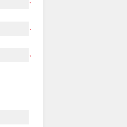
*
*
*