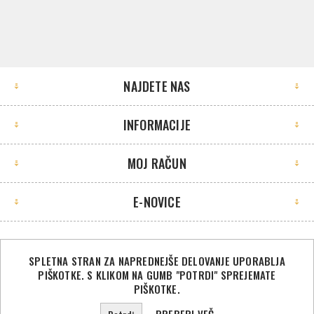
NAJDETE NAS
INFORMACIJE
MOJ RAČUN
E-NOVICE
SPLETNA STRAN ZA NAPREDNEJŠE DELOVANJE UPORABLJA
PIŠKOTKE. S KLIKOM NA GUMB "POTRDI" SPREJEMATE
©2026 Sport Store. Vse pravice pridržane.
PIŠKOTKE.
Powered by
nopCommerce