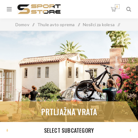
0
Domov
/
Thule avto oprema
/
Nosilci za kolesa
/
Prtljažna vrata
PRTLJAŽNA VRATA
SELECT SUBCATEGORY