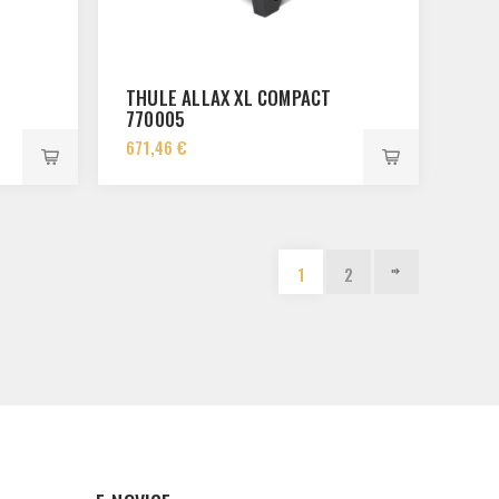
THULE ALLAX XL COMPACT
770005
671,46 €
1
2