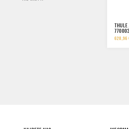
THULE 
77000
628,96