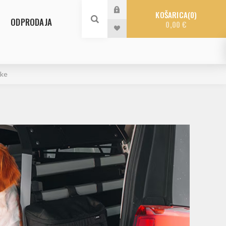
KOŠARICA
0
ODPRODAJA
0,00 €
tke