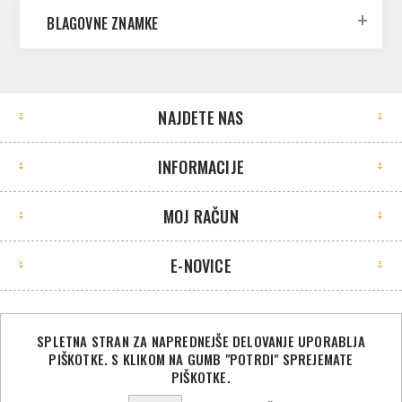
BLAGOVNE ZNAMKE
NAJDETE NAS
INFORMACIJE
MOJ RAČUN
E-NOVICE
SPLETNA STRAN ZA NAPREDNEJŠE DELOVANJE UPORABLJA
PIŠKOTKE. S KLIKOM NA GUMB "POTRDI" SPREJEMATE
©2026 Sport Store. Vse pravice pridržane.
PIŠKOTKE.
Powered by
nopCommerce