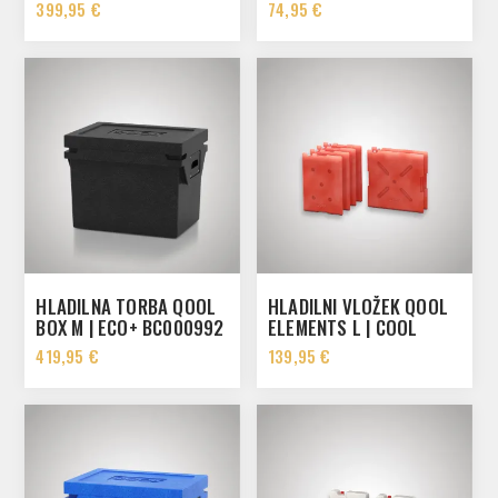
AKB00361
399,95 €
74,95 €
HLADILNA TORBA QOOL
HLADILNI VLOŽEK QOOL
BOX M | ECO+ BC000992
ELEMENTS L | COOL
AKB00366
419,95 €
139,95 €