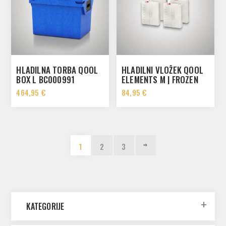
HLADILNA TORBA QOOL
HLADILNI VLOŽEK QOOL
BOX L BC000991
ELEMENTS M | FROZEN
AKB00360
464,95 €
84,95 €
1
2
3
KATEGORIJE