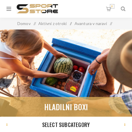
0
Domov
/
Aktivni z otroki
/
Avantura v naravi
/
Hladilni boxi
HLADILNI BOXI
SELECT SUBCATEGORY