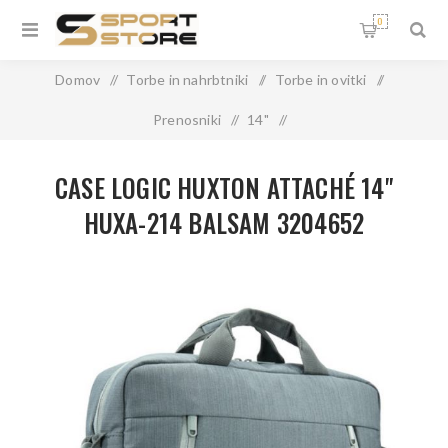
0
Domov
/
Torbe in nahrbtniki
/
Torbe in ovitki
/
Prenosniki
/
14"
/
CASE LOGIC HUXTON ATTACHÉ 14" HUXA-214 BALSAM
CASE LOGIC HUXTON ATTACHÉ 14"
3204652
HUXA-214 BALSAM 3204652