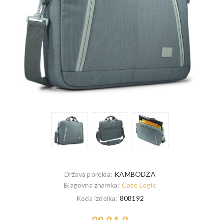
Država porekla:
KAMBODŽA
Blagovna znamka:
Case Logic
Koda izdelka:
808192