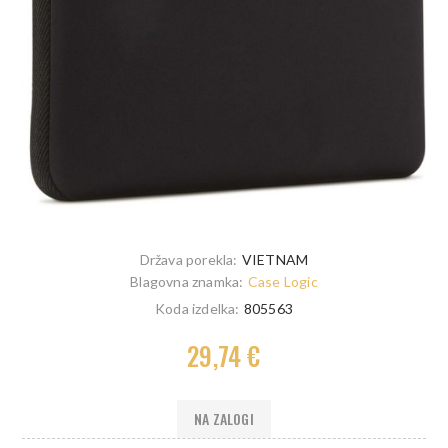
Država porekla:
VIETNAM
Blagovna znamka:
Case Logic
Koda izdelka:
805563
29,74 €
NA ZALOGI