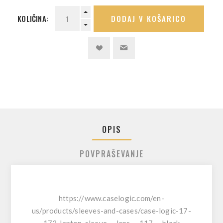
KOLIČINA:
DODAJ V KOŠARICO
OPIS
POVPRAŠEVANJE
https://www.caselogic.com/en-
us/products/sleeves-and-cases/case-logic-17-
173-laptop-sleeve-_-laps_-_117_-_black