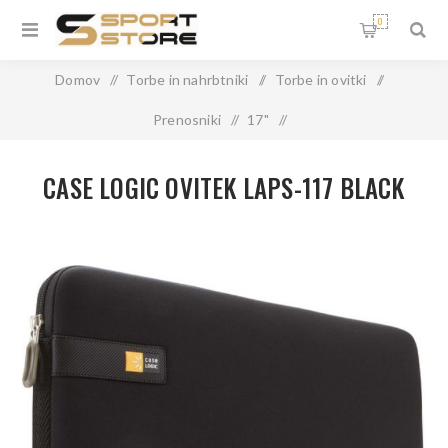
0
Domov
/
Torbe in nahrbtniki
/
Torbe in ovitki
/
Prenosniki
/
17"
/
CASE LOGIC OVITEK LAPS-117 BLACK
CASE LOGIC OVITEK LAPS-117 BLACK