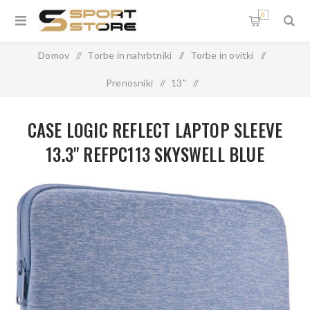
0
Domov
/
Torbe in nahrbtniki
/
Torbe in ovitki
/
Prenosniki
/
13"
/
CASE LOGIC REFLECT LAPTOP SLEEVE 13.3" REFPC113
CASE LOGIC REFLECT LAPTOP SLEEVE
SKYSWELL BLUE 3204875
13.3" REFPC113 SKYSWELL BLUE
3204875