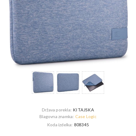
Država porekla:
KITAJSKA
Blagovna znamka:
Case Logic
Koda izdelka:
808345