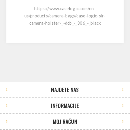
https://www.caselogic.com/en-
us/products/camera-bags/case-logic-slr-
camera-holster-_-dcb_-_306_-_black
NAJDETE NAS
INFORMACIJE
MOJ RAČUN