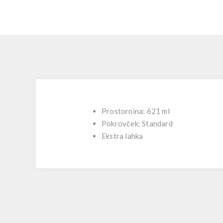
Prostornina: 621 ml
Pokrovček: Standard
Ekstra lahka