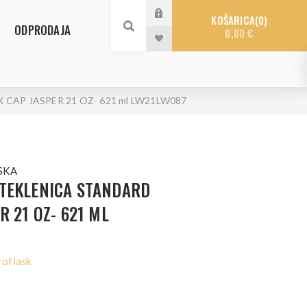
KOŠARICA
0
ODPRODAJA
0,00 €
CAP JASPER 21 OZ- 621 ml LW21LW087
SKA
STEKLENICA STANDARD
R 21 OZ- 621 ML
oflask