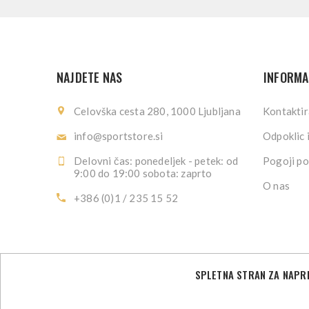
NAJDETE NAS
INFORMA
Celovška cesta 280, 1000 Ljubljana
Kontaktir
info@sportstore.si
Odpoklic 
Delovni čas: ponedeljek - petek: od
Pogoji po
9:00 do 19:00 sobota: zaprto
O nas
+386 (0)1 / 235 15 52
SPLETNA STRAN ZA NAPRE