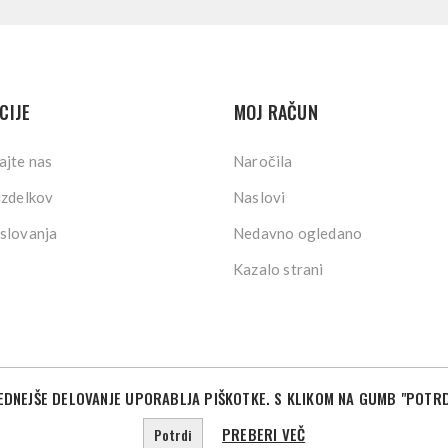
CIJE
MOJ RAČUN
ajte nas
Naročila
izdelkov
Naslovi
slovanja
Nedavno ogledano
Kazalo strani
DNEJŠE DELOVANJE UPORABLJA PIŠKOTKE. S KLIKOM NA GUMB "POTRD
©2026 Sport Store. Vse pravice pridržane.
Powered by
nopCommerce
Designed by
Nop-Templates.com
PREBERI VEČ
Potrdi