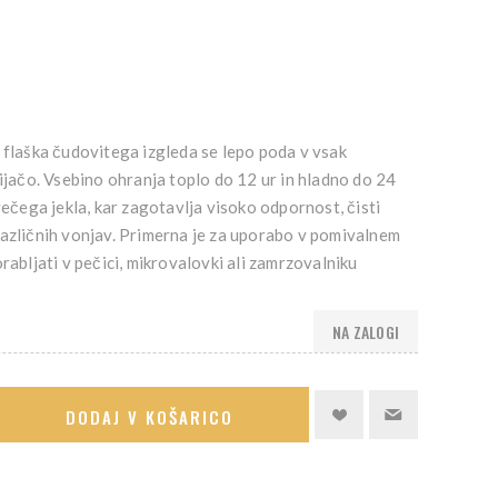
 flaška čudovitega izgleda se lepo poda v vsak
pijačo. Vsebino ohranja toplo do 12 ur in hladno do 24
večega jekla, kar zagotavlja visoko odpornost, čisti
različnih vonjav. Primerna je za uporabo v pomivalnem
rabljati v pečici, mikrovalovki ali zamrzovalniku
NA ZALOGI
DODAJ V KOŠARICO