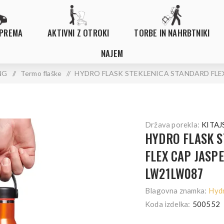
OPREMA
AKTIVNI Z OTROKI
TORBE IN NAHRBTNIKI
NAJEM
NG
/
Termo flaške
/
HYDRO FLASK STEKLENICA STANDARD FLEX 
Država porekla:
KITAJ
HYDRO FLASK 
FLEX CAP JASPE
LW21LW087
Blagovna znamka:
Hydr
Koda izdelka:
500552