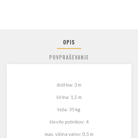
OPIS
POVPRAŠEVANJE
dolžina: 3 m
širina: 1,5 m
teža: 35 kg
število potnikov: 4
max. višina valov: 0,5 m