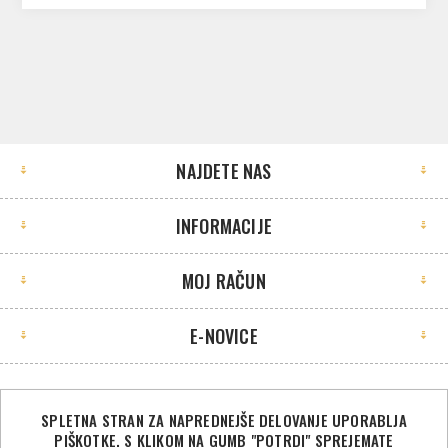
NAJDETE NAS
INFORMACIJE
MOJ RAČUN
E-NOVICE
SPLETNA STRAN ZA NAPREDNEJŠE DELOVANJE UPORABLJA
PIŠKOTKE. S KLIKOM NA GUMB "POTRDI" SPREJEMATE
©2026 Sport Store. Vse pravice pridržane.