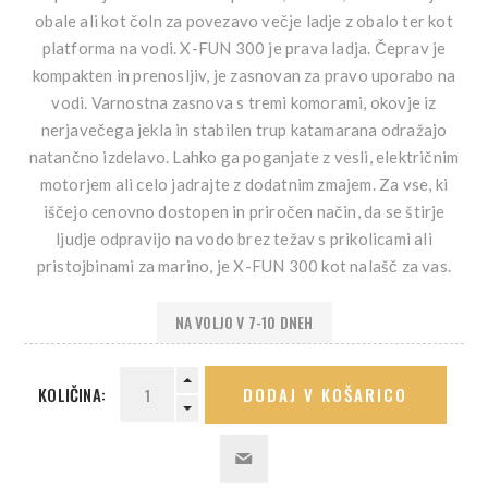
obale ali kot čoln za povezavo večje ladje z obalo ter kot
platforma na vodi. X-FUN 300 je prava ladja. Čeprav je
kompakten in prenosljiv, je zasnovan za pravo uporabo na
vodi. Varnostna zasnova s tremi komorami, okovje iz
nerjavečega jekla in stabilen trup katamarana odražajo
natančno izdelavo. Lahko ga poganjate z vesli, električnim
motorjem ali celo jadrajte z dodatnim zmajem. Za vse, ki
iščejo cenovno dostopen in priročen način, da se štirje
ljudje odpravijo na vodo brez težav s prikolicami ali
pristojbinami za marino, je X-FUN 300 kot nalašč za vas.
NA VOLJO V 7-10 DNEH
KOLIČINA:
DODAJ V KOŠARICO