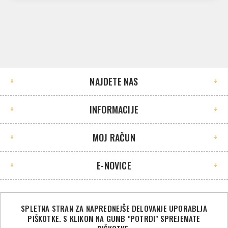
NAJDETE NAS
INFORMACIJE
MOJ RAČUN
E-NOVICE
SPLETNA STRAN ZA NAPREDNEJŠE DELOVANJE UPORABLJA
PIŠKOTKE. S KLIKOM NA GUMB "POTRDI" SPREJEMATE
©2026 Sport Store. Vse pravice pridržane.