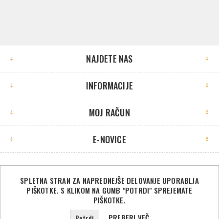
NAJDETE NAS
INFORMACIJE
MOJ RAČUN
E-NOVICE
SPLETNA STRAN ZA NAPREDNEJŠE DELOVANJE UPORABLJA
PIŠKOTKE. S KLIKOM NA GUMB "POTRDI" SPREJEMATE
©2026 Sport Store. Vse pravice pridržane.
PIŠKOTKE.
Powered by
nopCommerce
PREBERI VEČ
Potrdi