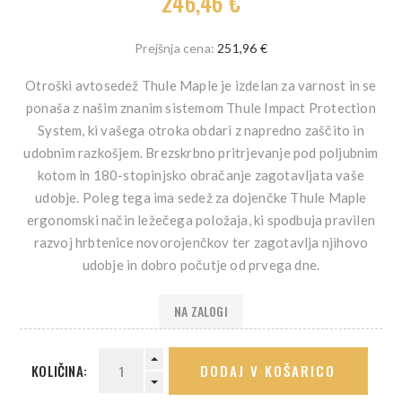
246,46 €
Prejšnja cena:
251,96 €
Otroški avtosedež Thule Maple je izdelan za varnost in se
ponaša z našim znanim sistemom Thule Impact Protection
System, ki vašega otroka obdari z napredno zaščito in
udobnim razkošjem. Brezskrbno pritrjevanje pod poljubnim
kotom in 180-stopinjsko obračanje zagotavljata vaše
udobje. Poleg tega ima sedež za dojenčke Thule Maple
ergonomski način ležečega položaja, ki spodbuja pravilen
razvoj hrbtenice novorojenčkov ter zagotavlja njihovo
udobje in dobro počutje od prvega dne.
NA ZALOGI
KOLIČINA:
DODAJ V KOŠARICO