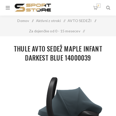
0
Domov
/
Aktivni z otroki
/
AVTO SEDEŽI
/
Za dojenčke od 0 - 15 mesecev
/
THULE AVTO SEDEŽ MAPLE INFANT DARKEST BLUE
THULE AVTO SEDEŽ MAPLE INFANT
14000039
DARKEST BLUE 14000039