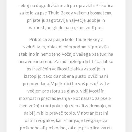
seboj na dogodivščine ali po opravkih. Prikolica
za kolo za pse Thule Bexey vašemu kosmatemu
prijatelju zagotavlja največje udobje in
varnost, ne glede na to, kam vodi pot.
Prikolica za pasje kolo Thule Bexey z
vzdržljivim, oblazinjenim podom zagotavlja
stabilno in nemoteno vožnjo vašega psa tudi na
neravnem terenu. Zaradi nizkega hrbtišča lahko
psi različnih velikosti zlahka vstopijo in
izstopijo, tako da nobena pustolovščina ni
prepovedana. V prikolici bo vaš pes užival v
večjem prostoru za glavo, vidljivosti in
možnostih prezračevanja - kot nalašč za pse, ki
med vožnjo radi pokukajo ven ali zadremajo, ne
da bi jim bilo preveč toplo. V notranjosti ni
ostrih vogalov, kar zmanjšuje tveganje za
poškodbe ali poškodbe, zato je prikolica varen