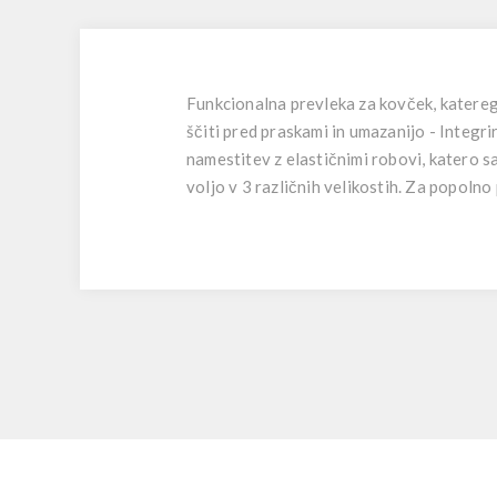
Funkcionalna prevleka za kovček, katerega
ščiti pred praskami in umazanijo - Integr
namestitev z elastičnimi robovi, katero
voljo v 3 različnih velikostih. Za popolno