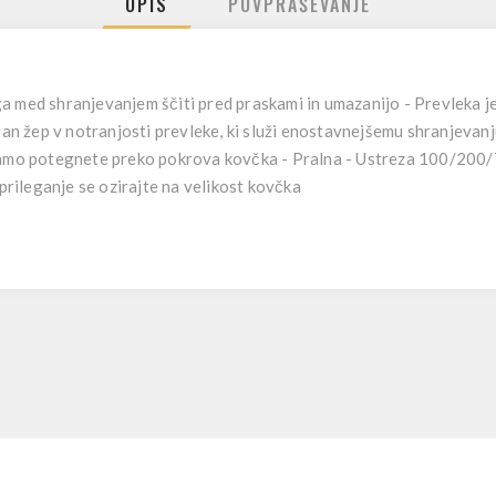
OPIS
POVPRAŠEVANJE
 med shranjevanjem ščiti pred praskami in umazanijo - Prevleka je
iran žep v notranjosti prevleke, ki služi enostavnejšemu shranjevanj
 samo potegnete preko pokrova kovčka - Pralna - Ustreza 100/200
 prileganje se ozirajte na velikost kovčka