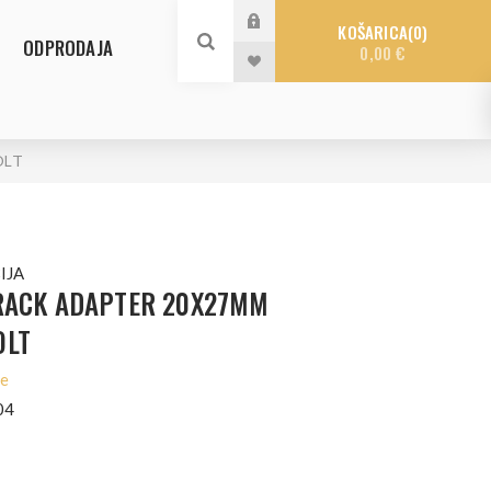
KOŠARICA
0
ODPRODAJA
0,00 €
OLT
IJA
TRACK ADAPTER 20X27MM
OLT
le
04