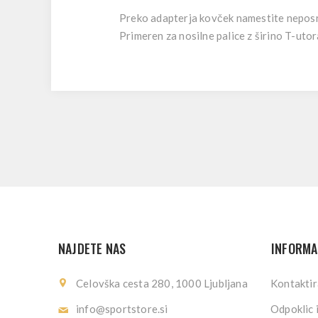
Preko adapterja kovček namestite neposredn
Primeren za nosilne palice z širino T-ut
NAJDETE NAS
INFORMA
Celovška cesta 280, 1000 Ljubljana
Kontaktir
info@sportstore.si
Odpoklic 