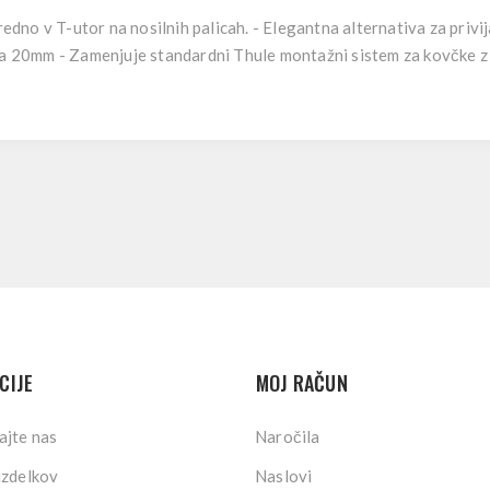
o v T-utor na nosilnih palicah. - Elegantna alternativa za privijan
ora 20mm - Zamenjuje standardni Thule montažni sistem za kovčke 
CIJE
MOJ RAČUN
ajte nas
Naročila
izdelkov
Naslovi