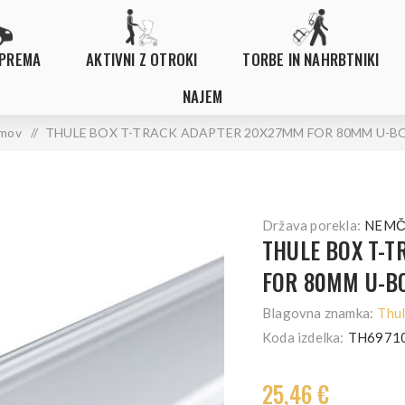
OPREMA
AKTIVNI Z OTROKI
TORBE IN NAHRBTNIKI
NAJEM
mov
/
THULE BOX T-TRACK ADAPTER 20X27MM FOR 80MM U-B
Država porekla:
NEMČ
THULE BOX T-
FOR 80MM U-B
Blagovna znamka:
Thu
Koda izdelka:
TH6971
25,46 €