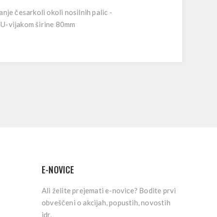
je česarkoli okoli nosilnih palic -
z U-vijakom širine 80mm
E-NOVICE
Ali želite prejemati e-novice? Bodite prvi
obveščeni o akcijah, popustih, novostih
idr.