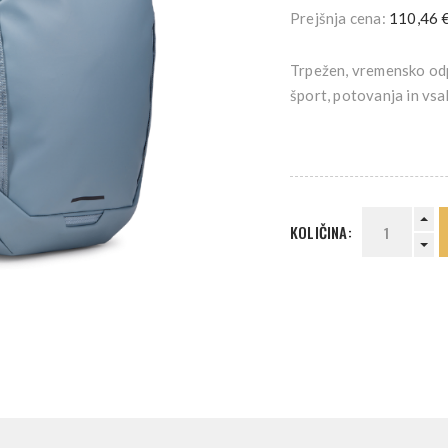
Prejšnja cena:
110,46 
Trpežen, vremensko odp
šport, potovanja in vs
KOLIČINA: