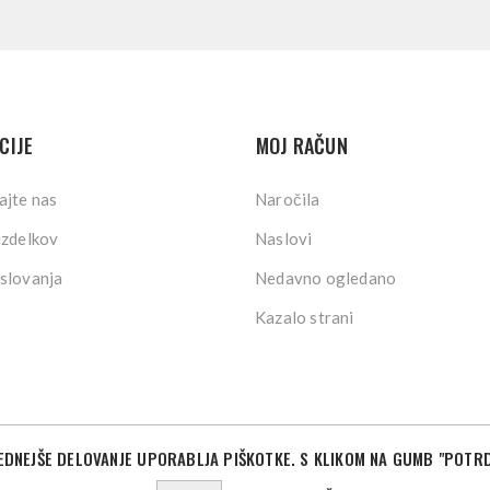
CIJE
MOJ RAČUN
ajte nas
Naročila
izdelkov
Naslovi
slovanja
Nedavno ogledano
Kazalo strani
DNEJŠE DELOVANJE UPORABLJA PIŠKOTKE. S KLIKOM NA GUMB "POTRD
©2026 Sport Store. Vse pravice pridržane.