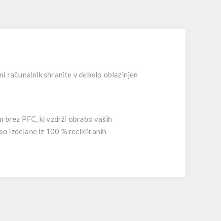
ni računalnik shranite v debelo oblazinjen
m brez PFC, ki vzdrži obrabo vaših
so izdelane iz 100 % recikliranih