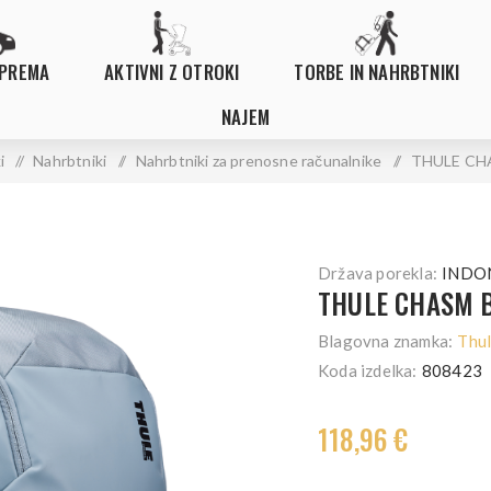
OPREMA
AKTIVNI Z OTROKI
TORBE IN NAHRBTNIKI
NAJEM
i
/
Nahrbtniki
/
Nahrbtniki za prenosne računalnike
/
THULE CH
Država porekla:
INDO
THULE CHASM B
Blagovna znamka:
Thu
Koda izdelka:
808423
118,96 €