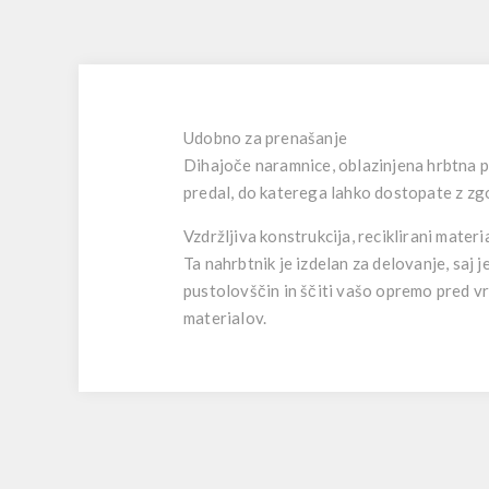
Udobno za prenašanje
Dihajoče naramnice, oblazinjena hrbtna pl
predal, do katerega lahko dostopate z zgo
Vzdržljiva konstrukcija, reciklirani materia
Ta nahrbtnik je izdelan za delovanje, saj
pustolovščin in ščiti vašo opremo pred vre
materialov.