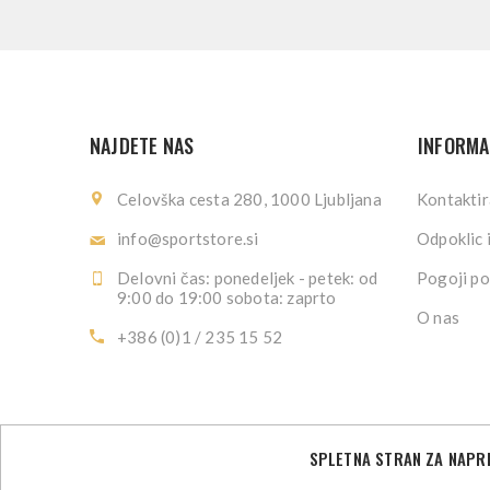
NAJDETE NAS
INFORMA
Celovška cesta 280, 1000 Ljubljana
Kontaktir
info@sportstore.si
Odpoklic 
Delovni čas: ponedeljek - petek: od
Pogoji po
9:00 do 19:00 sobota: zaprto
O nas
+386 (0)1 / 235 15 52
SPLETNA STRAN ZA NAPRE