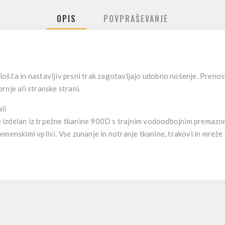
OPIS
POVPRAŠEVANJE
ošča in nastavljiv prsni trak zagotavljajo udobno nošenje. Prenos
rnje ali stranske strani.
li
 je izdelan iz trpežne tkanine 900D s trajnim vodoodbojnim premazo
menskimi vplivi. Vse zunanje in notranje tkanine, trakovi in mreže 