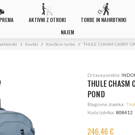
OPREMA
AKTIVNI Z OTROKI
TORBE IN NAHRBTNIKI
NAJEM
ahrbtniki
/
Kovčki
/
Kovčki in torbe
/
THULE CHASM CARRY ON
Država porekla:
INDO
THULE CHASM C
POND
Blagovna znamka:
Thu
Koda izdelka:
808412
246,46 €