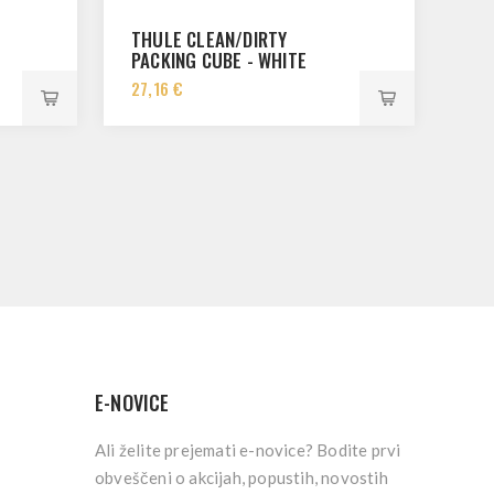
THULE CLEAN/DIRTY
PACKING CUBE - WHITE
3204861
27,16 €
E-NOVICE
Ali želite prejemati e-novice? Bodite prvi
obveščeni o akcijah, popustih, novostih