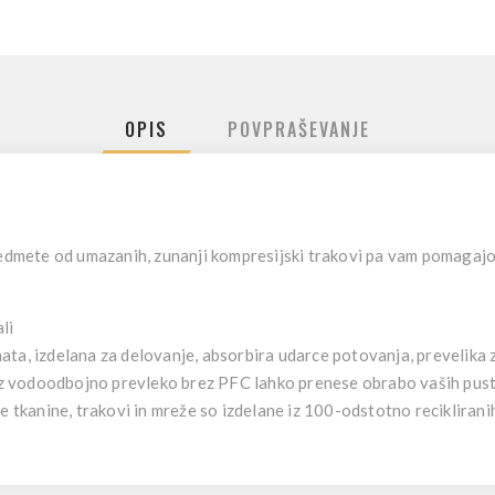
OPIS
POVPRAŠEVANJE
redmete od umazanih, zunanji kompresijski trakovi pa vam pomagajo 
li
ta, izdelana za delovanje, absorbira udarce potovanja, prevelika z
 vodoodbojno prevleko brez PFC lahko prenese obrabo vaših pusto
e tkanine, trakovi in mreže so izdelane iz 100-odstotno reciklirani