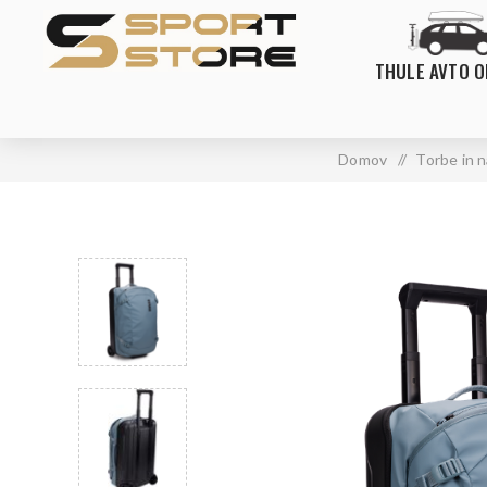
THULE AVTO 
Domov
/
Torbe in n