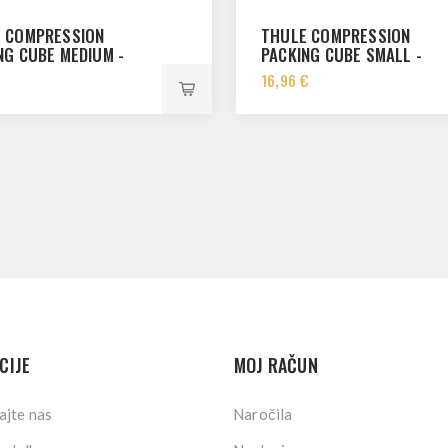
 COMPRESSION
THULE COMPRESSION
NG CUBE MEDIUM -
PACKING CUBE SMALL -
 3204859
WHITE 3204858
€
16,96 €
CIJE
MOJ RAČUN
ajte nas
Naročila