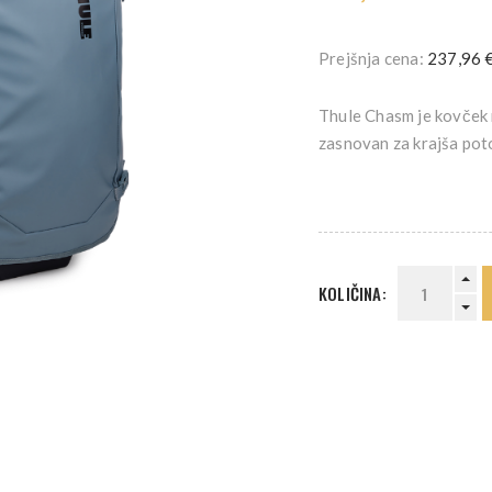
Prejšnja cena:
237,96 
Thule Chasm je kovček n
zasnovan za krajša poto
KOLIČINA: