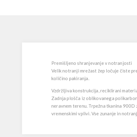
Premišljeno shranjevanje v notranjosti
Velik notranji mrežast žep ločuje čiste p
količino pakiranja.
Vzdržljiva konstrukcija, reciklirani materia
Zadnja plošča iz oblikovanega polikarbona
neravnem terenu. Trpežna tkanina 900D z
vremenskimi vplivi. Vse zunanje in notranj