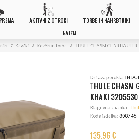
OPREMA
AKTIVNI Z OTROKI
TORBE IN NAHRBTNIKI
NAJEM
niki
/
Kovčki
/
Kovčki in torbe
/
THULE CHASM GEAR HAULER 5
Država porekla:
INDO
THULE CHASM G
KHAKI 3205530
Blagovna znamka:
Thu
Koda izdelka:
808745
135,96 €