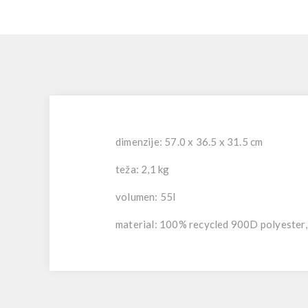
dimenzije: 57.0 x 36.5 x 31.5 cm
teža: 2,1 kg
volumen: 55l
material: 100% recycled 900D polyester,