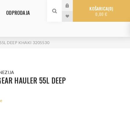
KOŠARICA
0
ODPRODAJA
0,00 €
5L DEEP KHAKI 3205530
NEZIJA
EAR HAULER 55L DEEP
le