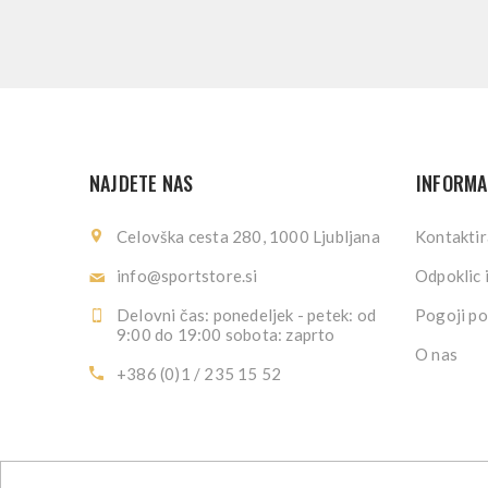
NAJDETE NAS
INFORMA
Celovška cesta 280, 1000 Ljubljana
Kontaktir
info@sportstore.si
Odpoklic 
Delovni čas: ponedeljek - petek: od
Pogoji po
9:00 do 19:00 sobota: zaprto
O nas
+386 (0)1 / 235 15 52