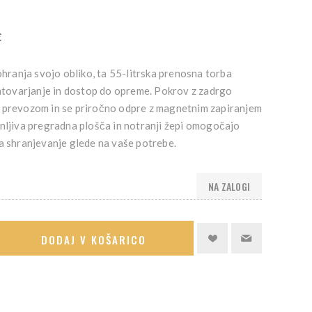
€
 ohranja svojo obliko, ta 55-litrska prenosna torba
ovarjanje in dostop do opreme. Pokrov z zadrgo
 prevozom in se priročno odpre z magnetnim zapiranjem
anljiva pregradna plošča in notranji žepi omogočajo
a shranjevanje glede na vaše potrebe.
NA ZALOGI
DODAJ V KOŠARICO