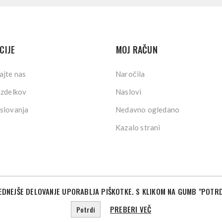
CIJE
MOJ RAČUN
ajte nas
Naročila
izdelkov
Naslovi
slovanja
Nedavno ogledano
Kazalo strani
DNEJŠE DELOVANJE UPORABLJA PIŠKOTKE. S KLIKOM NA GUMB "POTRD
©2026 Sport Store. Vse pravice pridržane.
Powered by
nopCommerce
Designed by
Nop-Templates.com
PREBERI VEČ
Potrdi