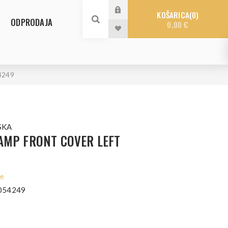
KOŠARICA
0
ODPRODAJA
0,00 €
4249
SKA
AMP FRONT COVER LEFT
le
054249