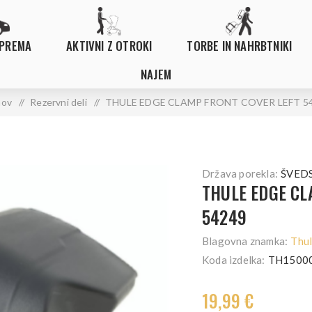
OPREMA
AKTIVNI Z OTROKI
TORBE IN NAHRBTNIKI
NAJEM
ov
/
Rezervni deli
/
THULE EDGE CLAMP FRONT COVER LEFT 5
Država porekla:
ŠVED
THULE EDGE CL
54249
Blagovna znamka:
Thu
Koda izdelka:
TH1500
19,99 €