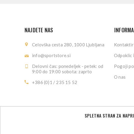
NAJDETE NAS
INFORMA
Celovška cesta 280, 1000 Ljubljana
Kontaktir
info@sportstore.si
Odpoklic 
Delovni čas: ponedeljek - petek: od
Pogoji po
9:00 do 19:00 sobota: zaprto
O nas
+386 (0)1 / 235 15 52
SPLETNA STRAN ZA NAPRE