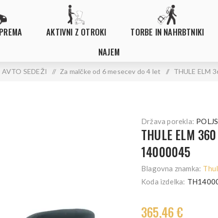
OPREMA
AKTIVNI Z OTROKI
TORBE IN NAHRBTNIKI
NAJEM
AVTO SEDEŽI
/
Za malčke od 6 mesecev do 4 let
/
THULE ELM 3
Država porekla:
POLJ
THULE ELM 360
14000045
Blagovna znamka:
Thu
Koda izdelka:
TH1400
365,46 €