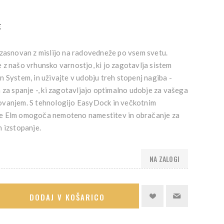
€
 zasnovan z mislijo na radovedneže po vsem svetu.
 z našo vrhunsko varnostjo, ki jo zagotavlja sistem
 System, in uživajte v udobju treh stopenj nagiba -
 za spanje -, ki zagotavljajo optimalno udobje za vašega
ovanjem. S tehnologijo EasyDock in večkotnim
e Elm omogoča nemoteno namestitev in obračanje za
 izstopanje.
NA ZALOGI
DODAJ V KOŠARICO