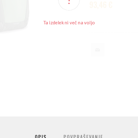
93,46 €
Ta izdelek ni več na voljo
OPIS
POVPRAŠEVANJE