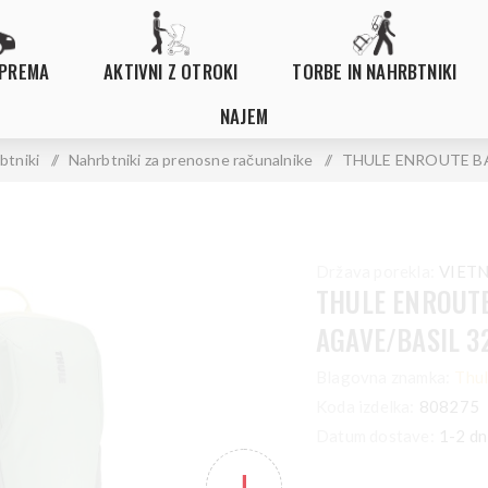
OPREMA
AKTIVNI Z OTROKI
TORBE IN NAHRBTNIKI
NAJEM
btniki
/
Nahrbtniki za prenosne računalnike
/
THULE ENROUTE BA
Država porekla:
VIET
THULE ENROUT
AGAVE/BASIL 3
Blagovna znamka:
Thu
Koda izdelka:
808275
Datum dostave:
1-2 dn