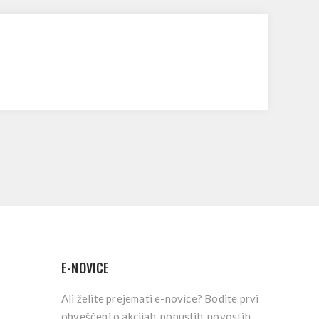
E-NOVICE
Ali želite prejemati e-novice? Bodite prvi
obveščeni o akcijah, popustih, novostih