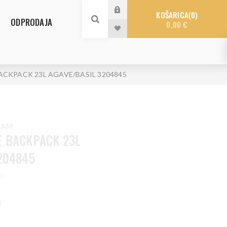
KOŠARICA
0
ODPRODAJA
0,00 €
CKPACK 23L AGAVE/BASIL 3204845
NAM
E BACKPACK 23L
204845
le
i