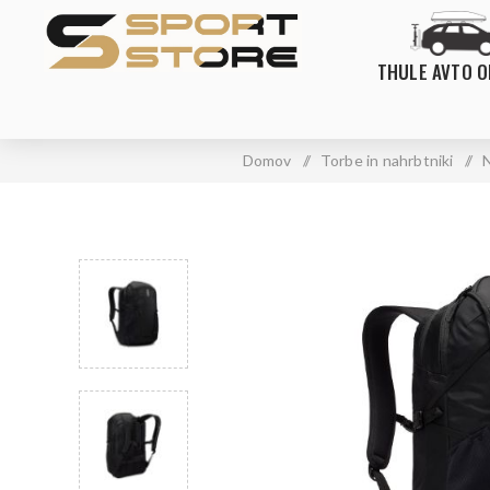
THULE AVTO 
Domov
/
Torbe in nahrbtniki
/
N