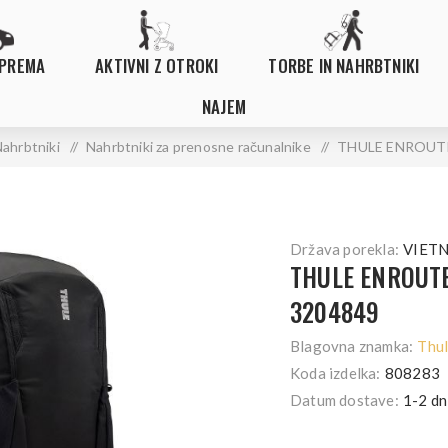
OPREMA
AKTIVNI Z OTROKI
TORBE IN NAHRBTNIKI
NAJEM
ahrbtniki
/
Nahrbtniki za prenosne računalnike
/
THULE ENROUTE
Država porekla:
VIET
THULE ENROUT
3204849
Blagovna znamka:
Thu
Koda izdelka:
808283
Datum dostave:
1-2 dn