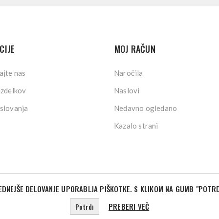
CIJE
MOJ RAČUN
ajte nas
Naročila
izdelkov
Naslovi
slovanja
Nedavno ogledano
Kazalo strani
DNEJŠE DELOVANJE UPORABLJA PIŠKOTKE. S KLIKOM NA GUMB "POTRD
©2026 Sport Store. Vse pravice pridržane.
Powered by
nopCommerce
Designed by
Nop-Templates.com
PREBERI VEČ
Potrdi