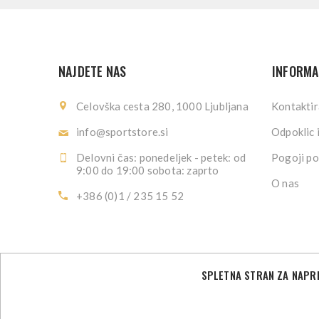
NAJDETE NAS
INFORMA
Celovška cesta 280, 1000 Ljubljana
Kontaktir
info@sportstore.si
Odpoklic 
Delovni čas: ponedeljek - petek: od
Pogoji po
9:00 do 19:00 sobota: zaprto
O nas
+386 (0)1 / 235 15 52
SPLETNA STRAN ZA NAPRE