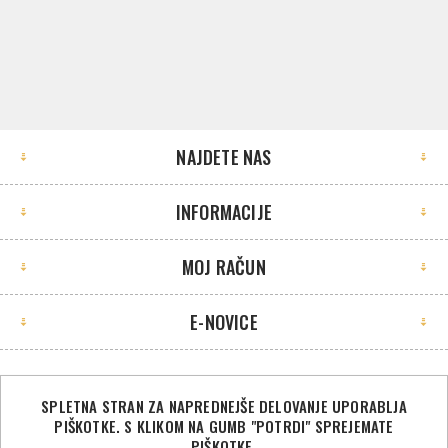
NAJDETE NAS
INFORMACIJE
MOJ RAČUN
E-NOVICE
SPLETNA STRAN ZA NAPREDNEJŠE DELOVANJE UPORABLJA
PIŠKOTKE. S KLIKOM NA GUMB "POTRDI" SPREJEMATE
©2026 Sport Store. Vse pravice pridržane.
PIŠKOTKE.