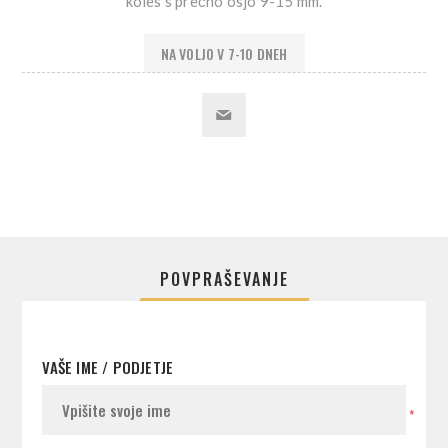
koles s prečno osjo 9-15 mm.
NA VOLJO V 7-10 DNEH
POVPRAŠEVANJE
VAŠE IME / PODJETJE
*