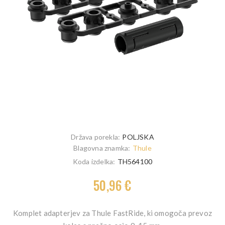
Država porekla:
POLJSKA
Blagovna znamka:
Thule
Koda izdelka:
TH564100
50,96 €
Komplet adapterjev za Thule FastRide, ki omogoča prevoz