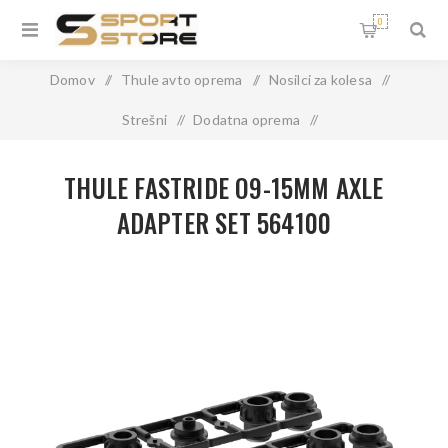
0
Domov
/
Thule avto oprema
/
Nosilci za kolesa
/
Strešni
/
Dodatna oprema
/
THULE FASTRIDE O9-15MM AXLE ADAPTER SET 564100
THULE FASTRIDE O9-15MM AXLE
ADAPTER SET 564100