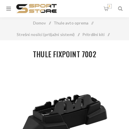
0
Domov
/
Thule avto oprema
/
Strešni nosilci (prtljažni sistemi)
/
Pritrdilni kiti
/
THULE FIXPOINT 7002
THULE FIXPOINT 7002