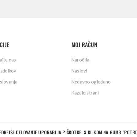
CIJE
MOJ RAČUN
ajte nas
Naročila
izdelkov
Naslovi
slovanja
Nedavno ogledano
Kazalo strani
DNEJŠE DELOVANJE UPORABLJA PIŠKOTKE. S KLIKOM NA GUMB "POTRD
©2026 Sport Store. Vse pravice pridržane.