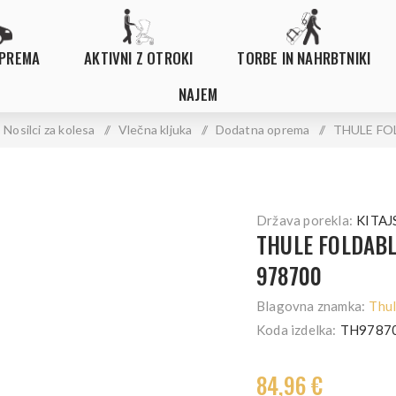
OPREMA
AKTIVNI Z OTROKI
TORBE IN NAHRBTNIKI
NAJEM
Nosilci za kolesa
/
Vlečna kljuka
/
Dodatna oprema
/
THULE FO
Država porekla:
KITAJ
THULE FOLDAB
978700
Blagovna znamka:
Thu
Koda izdelka:
TH9787
84,96 €