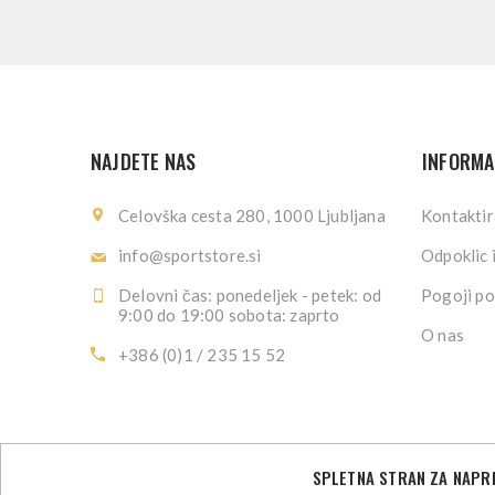
NAJDETE NAS
INFORMA
Celovška cesta 280, 1000 Ljubljana
Kontaktir
info@sportstore.si
Odpoklic 
Delovni čas: ponedeljek - petek: od
Pogoji po
9:00 do 19:00 sobota: zaprto
O nas
+386 (0)1 / 235 15 52
SPLETNA STRAN ZA NAPRE