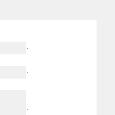
*
*
*