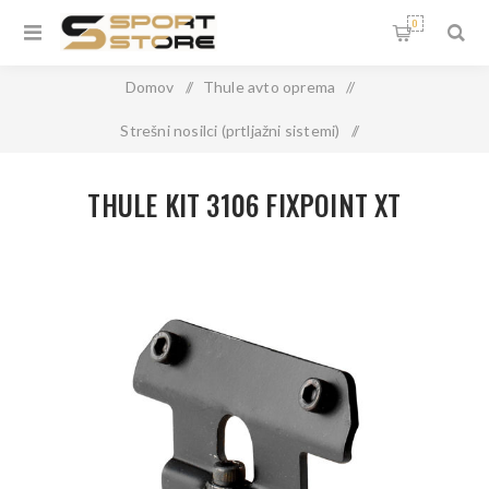
0
Domov
/
Thule avto oprema
/
Strešni nosilci (prtljažni sistemi)
/
THULE KIT 3106 FIXPOINT XT
THULE KIT 3106 FIXPOINT XT