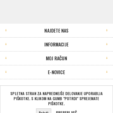
NAJDETE NAS
INFORMACIJE
MOJ RAČUN
E-NOVICE
SPLETNA STRAN ZA NAPREDNEJŠE DELOVANJE UPORABLJA
PIŠKOTKE. S KLIKOM NA GUMB "POTRDI" SPREJEMATE
©2026 Sport Store. Vse pravice pridržane.
PIŠKOTKE.
Powered by
nopCommerce
PREBERI VEČ
Potrdi