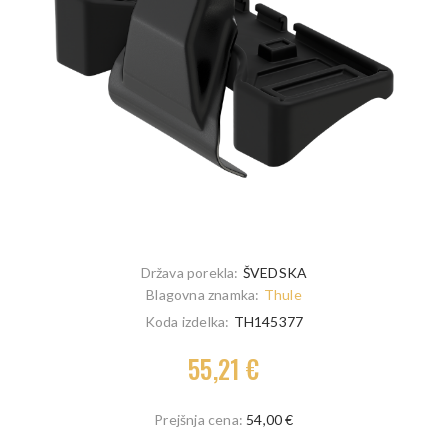
Država porekla:
ŠVEDSKA
Blagovna znamka:
Thule
Koda izdelka:
TH145377
55,21 €
Prejšnja cena:
54,00 €