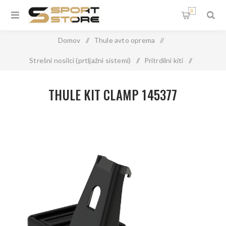
0
Domov
/
Thule avto oprema
/
Strešni nosilci (prtljažni sistemi)
/
Pritrdilni kiti
/
THULE KIT CLAMP 145377
THULE KIT CLAMP 145377