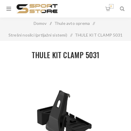
0
Domov
/
Thule avto oprema
/
Strešni nosilci (prtljažni sistemi)
/
THULE KIT CLAMP 5031
THULE KIT CLAMP 5031