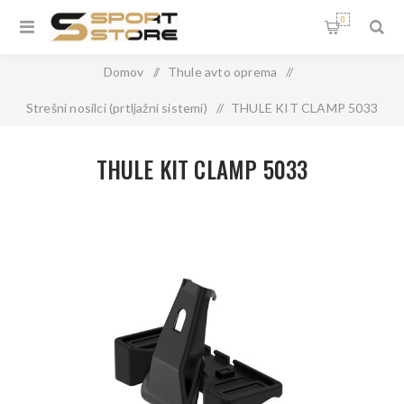
0
Domov
/
Thule avto oprema
/
Strešni nosilci (prtljažni sistemi)
/
THULE KIT CLAMP 5033
THULE KIT CLAMP 5033