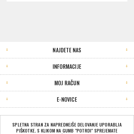
NAJDETE NAS
INFORMACIJE
MOJ RAČUN
E-NOVICE
SPLETNA STRAN ZA NAPREDNEJŠE DELOVANJE UPORABLJA
PIŠKOTKE. S KLIKOM NA GUMB "POTRDI" SPREJEMATE
©2026 Sport Store. Vse pravice pridržane.