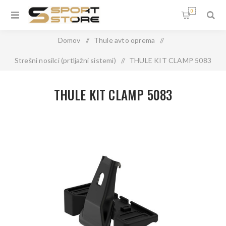
0
Domov
/
Thule avto oprema
/
Strešni nosilci (prtljažni sistemi)
/
THULE KIT CLAMP 5083
THULE KIT CLAMP 5083