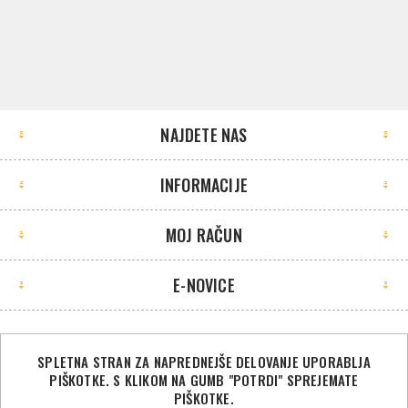
NAJDETE NAS
INFORMACIJE
MOJ RAČUN
E-NOVICE
SPLETNA STRAN ZA NAPREDNEJŠE DELOVANJE UPORABLJA
PIŠKOTKE. S KLIKOM NA GUMB "POTRDI" SPREJEMATE
©2026 Sport Store. Vse pravice pridržane.
PIŠKOTKE.