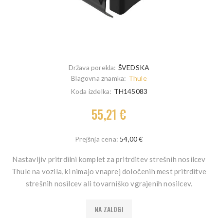
Država porekla:
ŠVEDSKA
Blagovna znamka:
Thule
Koda izdelka:
TH145083
55,21 €
Prejšnja cena:
54,00 €
Nastavljiv pritrdilni komplet za pritrditev strešnih nosilcev
Thule na vozila, ki nimajo vnaprej določenih mest pritrditve
strešnih nosilcev ali tovarniško vgrajenih nosilcev.
NA ZALOGI