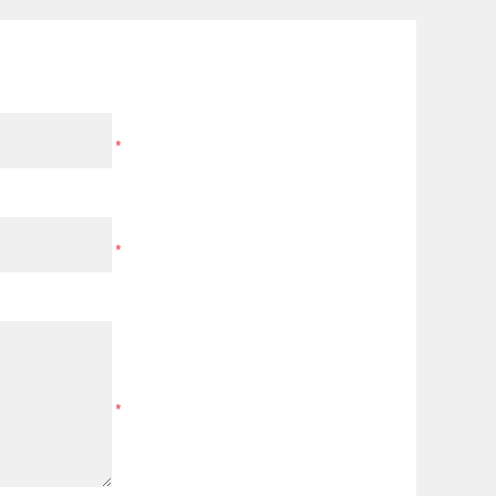
*
*
*