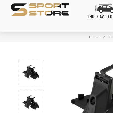
THULE AVTO 
Domov
/
Thu