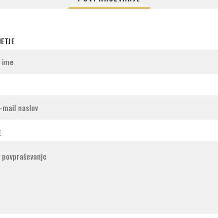
JETJE
E