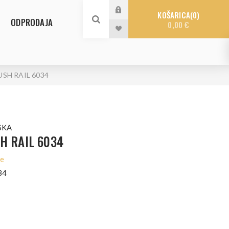
KOŠARICA
0
ODPRODAJA
0,00 €
USH RAIL 6034
SKA
H RAIL 6034
le
34