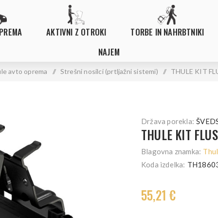
OPREMA
AKTIVNI Z OTROKI
TORBE IN NAHRBTNIKI
NAJEM
le avto oprema
/
Strešni nosilci (prtljažni sistemi)
/
THULE KIT FL
Država porekla:
ŠVED
THULE KIT FLUS
Blagovna znamka:
Thu
Koda izdelka:
TH1860
55,21 €