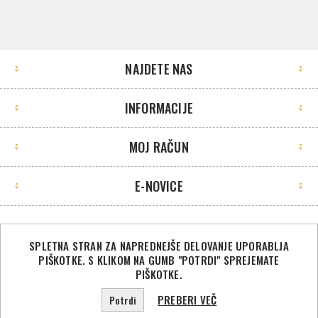
NAJDETE NAS
INFORMACIJE
MOJ RAČUN
E-NOVICE
SPLETNA STRAN ZA NAPREDNEJŠE DELOVANJE UPORABLJA
PIŠKOTKE. S KLIKOM NA GUMB "POTRDI" SPREJEMATE
©2026 Sport Store. Vse pravice pridržane.
PIŠKOTKE.
Powered by
nopCommerce
PREBERI VEČ
Potrdi
Designed by
Nop-Templates.com