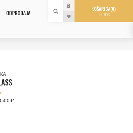
KOŠARICA
0
ODPRODAJA
0,00 €
SKA
LASS
le
050044