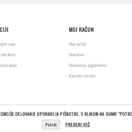
CIJE
MOJ RAČUN
ajte nas
Naročila
izdelkov
Naslovi
slovanja
Nedavno ogledano
Kazalo strani
DNEJŠE DELOVANJE UPORABLJA PIŠKOTKE. S KLIKOM NA GUMB "POTRD
©2026 Sport Store. Vse pravice pridržane.
Powered by
nopCommerce
Designed by
Nop-Templates.com
PREBERI VEČ
Potrdi