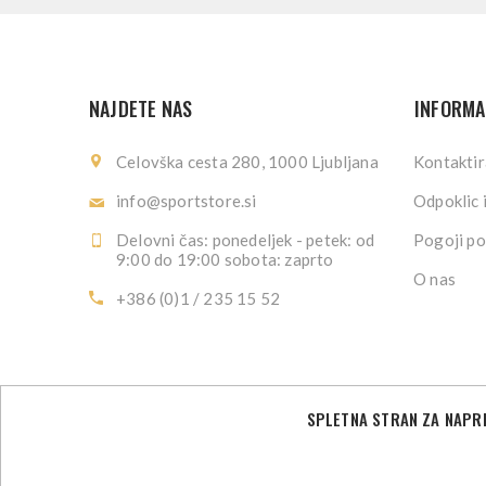
NAJDETE NAS
INFORMA
Celovška cesta 280, 1000 Ljubljana
Kontaktir
info@sportstore.si
Odpoklic 
Delovni čas: ponedeljek - petek: od
Pogoji po
9:00 do 19:00 sobota: zaprto
O nas
+386 (0)1 / 235 15 52
SPLETNA STRAN ZA NAPRE