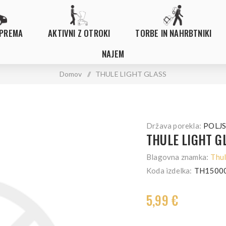
OPREMA
AKTIVNI Z OTROKI
TORBE IN NAHRBTNIKI
NAJEM
Domov
/
THULE LIGHT GLASS
Država porekla:
POLJ
THULE LIGHT G
Blagovna znamka:
Thu
Koda izdelka:
TH1500
5,99 €