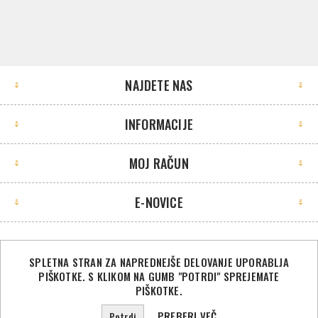
NAJDETE NAS
INFORMACIJE
MOJ RAČUN
E-NOVICE
SPLETNA STRAN ZA NAPREDNEJŠE DELOVANJE UPORABLJA
PIŠKOTKE. S KLIKOM NA GUMB "POTRDI" SPREJEMATE
©2026 Sport Store. Vse pravice pridržane.
PIŠKOTKE.
Powered by
nopCommerce
PREBERI VEČ
Potrdi