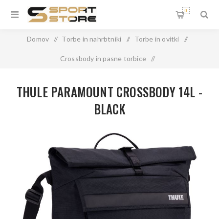
0
Domov
/
Torbe in nahrbtniki
/
Torbe in ovitki
/
Crossbody in pasne torbice
/
THULE PARAMOUNT CROSSBODY 14L - BLACK
THULE PARAMOUNT CROSSBODY 14L -
BLACK