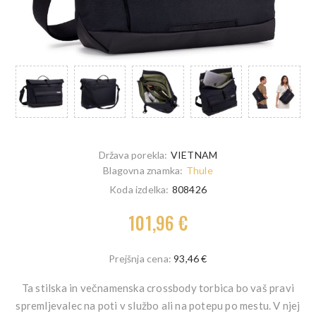
Država porekla:
VIETNAM
Blagovna znamka:
Thule
Koda izdelka:
808426
101,96 €
Prejšnja cena:
93,46 €
Ta stilska in večnamenska crossbody torbica bo vaš pravi
spremljevalec na poti v službo ali na potepu po mestu. V njej