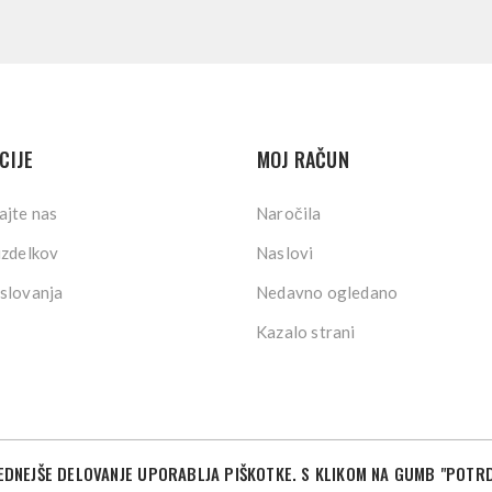
CIJE
MOJ RAČUN
ajte nas
Naročila
izdelkov
Naslovi
slovanja
Nedavno ogledano
Kazalo strani
DNEJŠE DELOVANJE UPORABLJA PIŠKOTKE. S KLIKOM NA GUMB "POTRD
©2026 Sport Store. Vse pravice pridržane.