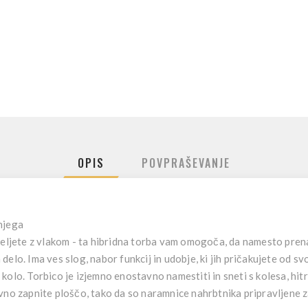
OPIS
POVPRAŠEVANJE
njega
 peljete z vlakom - ta hibridna torba vam omogoča, da namesto pr
elo. Ima ves slog, nabor funkcij in udobje, ki jih pričakujete od sv
kolo. Torbico je izjemno enostavno namestiti in sneti s kolesa, hit
ovno zapnite ploščo, tako da so naramnice nahrbtnika pripravljene 