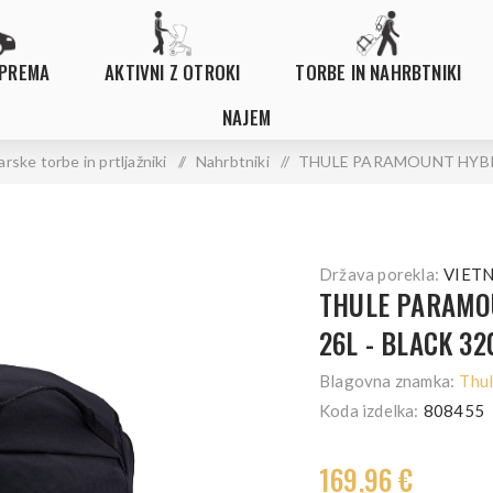
OPREMA
AKTIVNI Z OTROKI
TORBE IN NAHRBTNIKI
NAJEM
rske torbe in prtljažniki
/
Nahrbtniki
/
THULE PARAMOUNT HYBRI
Država porekla:
VIET
THULE PARAMO
26L - BLACK 32
Blagovna znamka:
Thu
Koda izdelka:
808455
169,96 €