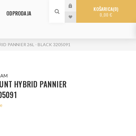
KOŠARICA
0
ODPRODAJA
0,00 €
D PANNIER 26L - BLACK 3205091
NAM
UNT HYBRID PANNIER
05091
le