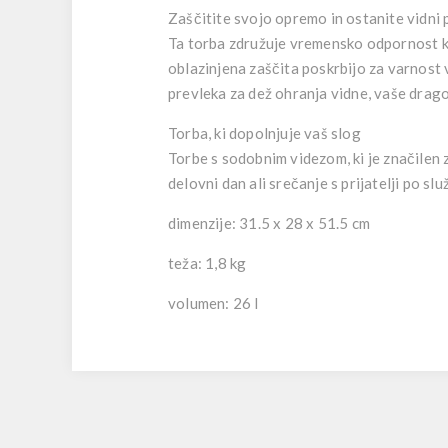
Zaščitite svojo opremo in ostanite vidni
Ta torba združuje vremensko odpornost ko
oblazinjena zaščita poskrbijo za varnost
prevleka za dež ohranja vidne, vaše drag
Torba, ki dopolnjuje vaš slog
Torbe s sodobnim videzom, ki je značilen 
delovni dan ali srečanje s prijatelji po služ
dimenzije: 31.5 x 28 x 51.5 cm
teža: 1,8 kg
volumen: 26 l