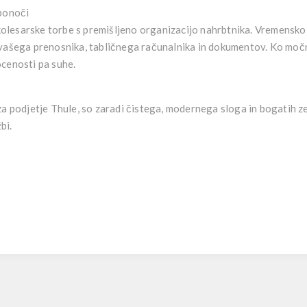
 ponoči
lesarske torbe s premišljeno organizacijo nahrbtnika. Vremensko o
 vašega prenosnika, tabličnega računalnika in dokumentov. Ko močn
ocenosti pa suhe.
za podjetje Thule, so zaradi čistega, modernega sloga in bogatih z
bi.