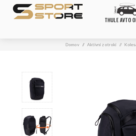
THULE AVTO 
Domov
/
Aktivni z otroki
/
Kolesa