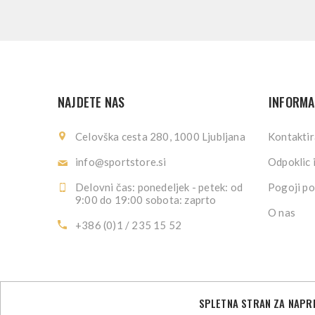
NAJDETE NAS
INFORMA
Celovška cesta 280, 1000 Ljubljana
Kontaktir
info@sportstore.si
Odpoklic 
Delovni čas: ponedeljek - petek: od
Pogoji po
9:00 do 19:00 sobota: zaprto
O nas
+386 (0)1 / 235 15 52
SPLETNA STRAN ZA NAPRE