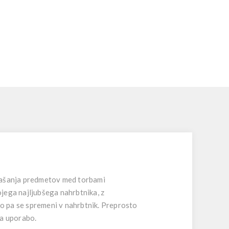
enašanja predmetov med torbami
ojega najljubšega nahrbtnika, z
ro pa se spremeni v nahrbtnik. Preprosto
za uporabo.