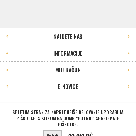
NAJDETE NAS
INFORMACIJE
MOJ RAČUN
E-NOVICE
SPLETNA STRAN ZA NAPREDNEJŠE DELOVANJE UPORABLJA
PIŠKOTKE. S KLIKOM NA GUMB "POTRDI" SPREJEMATE
©2026 Sport Store. Vse pravice pridržane.
PIŠKOTKE.
Powered by
nopCommerce
PREBERI VEČ
Potrdi