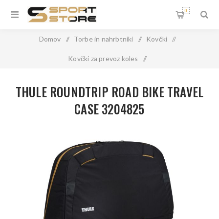
0
Domov
/
Torbe in nahrbtniki
/
Kovčki
/
Kovčki za prevoz koles
/
THULE ROUNDTRIP ROAD BIKE TRAVEL CASE 3204825
THULE ROUNDTRIP ROAD BIKE TRAVEL
CASE 3204825