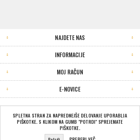
NAJDETE NAS
INFORMACIJE
MOJ RAČUN
E-NOVICE
SPLETNA STRAN ZA NAPREDNEJŠE DELOVANJE UPORABLJA
PIŠKOTKE. S KLIKOM NA GUMB "POTRDI" SPREJEMATE
©2026 Sport Store. Vse pravice pridržane.
PIŠKOTKE.
Powered by
nopCommerce
PREBERI VEČ
Potrdi