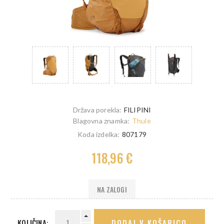
Država porekla:
FILIPINI
Blagovna znamka:
Thule
Koda izdelka:
807179
118,96 €
NA ZALOGI
KOLIČINA:
DODAJ V KOŠARICO