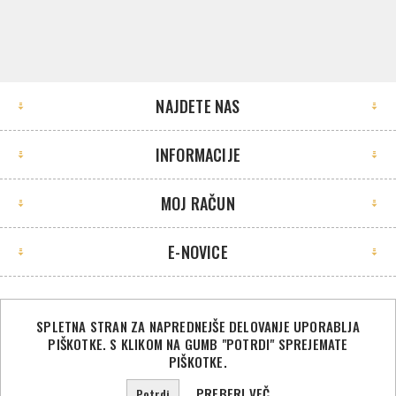
NAJDETE NAS
INFORMACIJE
MOJ RAČUN
E-NOVICE
SPLETNA STRAN ZA NAPREDNEJŠE DELOVANJE UPORABLJA
PIŠKOTKE. S KLIKOM NA GUMB "POTRDI" SPREJEMATE
©2026 Sport Store. Vse pravice pridržane.
PIŠKOTKE.
Powered by
nopCommerce
PREBERI VEČ
Potrdi