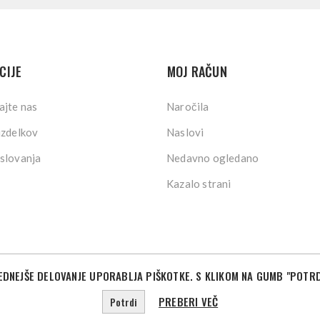
CIJE
MOJ RAČUN
ajte nas
Naročila
izdelkov
Naslovi
slovanja
Nedavno ogledano
Kazalo strani
DNEJŠE DELOVANJE UPORABLJA PIŠKOTKE. S KLIKOM NA GUMB "POTRD
©2026 Sport Store. Vse pravice pridržane.
Powered by
nopCommerce
Designed by
Nop-Templates.com
PREBERI VEČ
Potrdi