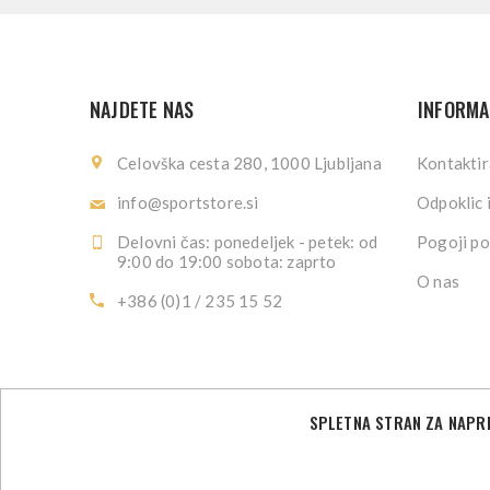
NAJDETE NAS
INFORMA
Celovška cesta 280, 1000 Ljubljana
Kontaktir
info@sportstore.si
Odpoklic 
Delovni čas: ponedeljek - petek: od
Pogoji po
9:00 do 19:00 sobota: zaprto
O nas
+386 (0)1 / 235 15 52
SPLETNA STRAN ZA NAPRE