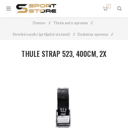
0
Domov
/
Thule avto oprema
/
Strešni nosilci (prtljažni sistemi)
/
Dodatna oprema
/
THULE STRAP 523, 400CM, 2X
THULE STRAP 523, 400CM, 2X