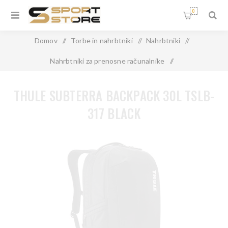
0
Domov
/
Torbe in nahrbtniki
/
Nahrbtniki
/
Nahrbtniki za prenosne računalnike
/
THULE SUBTERRA BACKPACK 30L TSLB-317 BLACK
THULE SUBTERRA BACKPACK 30L TSLB-
317 BLACK