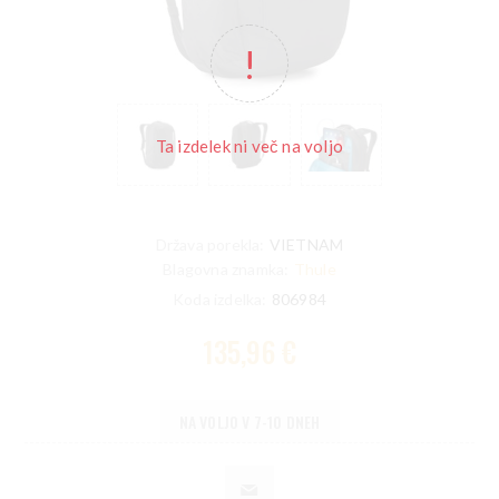
Ta izdelek ni več na voljo
Država porekla:
VIETNAM
Blagovna znamka:
Thule
Koda izdelka:
806984
135,96 €
NA VOLJO V 7-10 DNEH