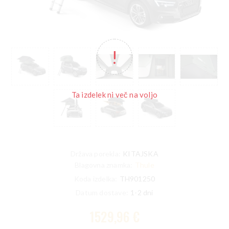
Ta izdelek ni več na voljo
Država porekla:
KITAJSKA
Blagovna znamka:
Thule
Koda izdelka:
TH901250
Datum dostave:
1-2 dni
1529,96 €