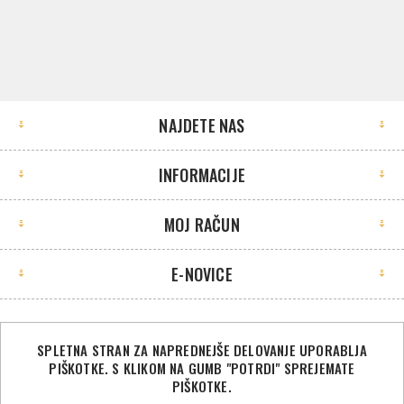
NAJDETE NAS
INFORMACIJE
MOJ RAČUN
E-NOVICE
SPLETNA STRAN ZA NAPREDNEJŠE DELOVANJE UPORABLJA
PIŠKOTKE. S KLIKOM NA GUMB "POTRDI" SPREJEMATE
©2026 Sport Store. Vse pravice pridržane.
PIŠKOTKE.
Powered by
nopCommerce